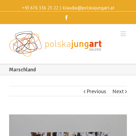
+43 676 336 23 22
|
klaudia@polskajungart.at
Facebook
Marschland
Previous
Next