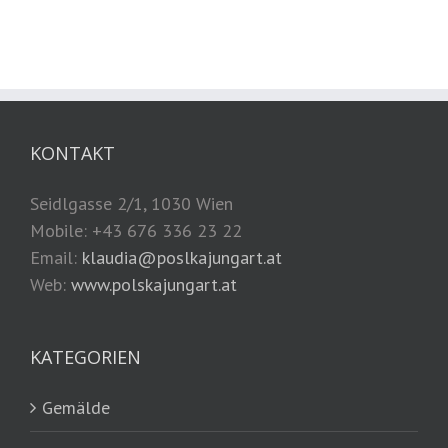
KONTAKT
Seidlgasse 2/1, 1030 Wien
Mobile: +43 676 336 23 22
Email:
klaudia@poslkajungart.at
Web:
www.polskajungart.at
KATEGORIEN
Gemälde