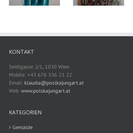
KONTAKT
Seidlgasse 2/1, 1030 Wien
Mobile: +43 676 336 23 22
Email:
klaudia@poslkajungart.at
Web:
www.polskajungart.at
KATEGORIEN
Gemälde