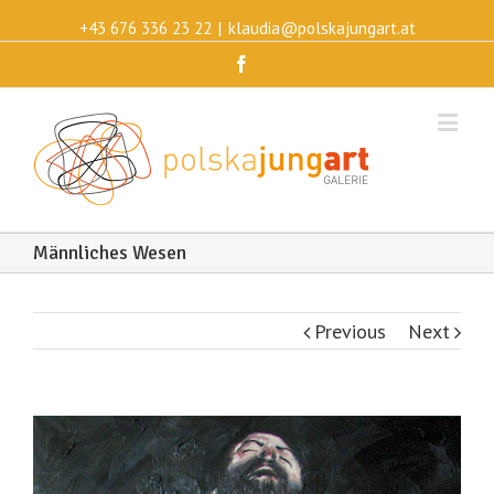
+43 676 336 23 22
|
klaudia@polskajungart.at
Facebook
Männliches Wesen
Previous
Next