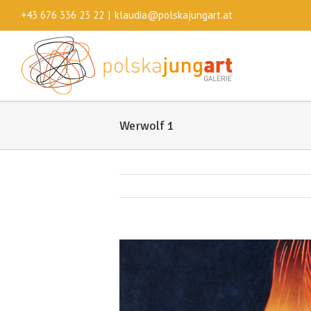
+43 676 336 23 22
|
klaudia@polskajungart.at
Werwolf 1