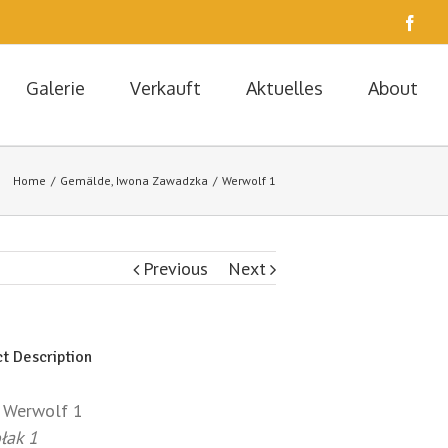
Face
Galerie
Verkauft
Aktuelles
About
Home
/
Gemälde
,
Iwona Zawadzka
/
Werwolf 1
Previous
Next
t Description
Werwolf 1
łak 1