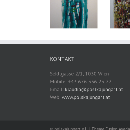
KONTAKT
Seidlgasse 2/1, 1030 Wien
Mobile: +43 676 336 23 22
Email:
klaudia@poslkajungart.at
Web:
www.polskajungart.at
© polskajungart e.U. | Theme Fusion Ava