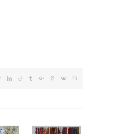
book
Twitter
Linkedin
Reddit
Tumblr
Google+
Pinterest
Vk
Email