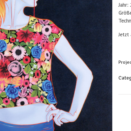
Jahr:
Größe
Techn
Jetzt
Projec
Categ